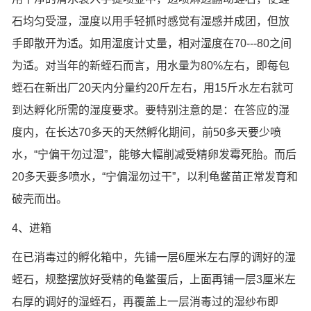
石均匀受湿，湿度以用手轻抓时感觉有湿感并成团，但放
手即散开为适。如用湿度计丈量，相对湿度在70---80之间
为适。对当年的新蛭石而言，用水量为80%左右，即每包
蛭石在新出厂20天内分量约20斤左右，用15斤水左右就可
到达孵化所需的湿度要求。要特别注意的是：在答应的湿
度内，在长达70多天的天然孵化期间，前50多天要少喷
水，“宁偏干勿过湿”，能够大幅削减受精卵发霉死胎。而后
20多天要多喷水，“宁偏湿勿过干”，以利龟鳖苗正常发育和
破壳而出。
4、进箱
在已消毒过的孵化箱中，先铺一层6厘米左右厚的调好的湿
蛭石，规整摆放好受精的龟鳖蛋后，上面再铺一层3厘米左
右厚的调好的湿蛭石，再覆盖上一层消毒过的湿纱布即