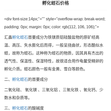
孵化蛭石价格
<div font-size:14px;"="" style="overflow-wrap: break-word;
padding: 0px; margin: 0px; color: rgb(112, 106, 106);">
汇鑫
孵化蛭石
首要成分为铁镁质铝硅酸盐物的原矿经高
温、高压、失水膨化后而得，一般呈挠曲状，形态酷似水
蛭，故称为蛭石。这种称为蛭石的物质，因其具有杰出的
透气性、保温性、保湿特性，故很适合用作龟鳖受精卵的
孵化介质。蛭石颜色一般有金黄、雪白等颜色。
二、
孵化蛭石
的首要成分
二氧化硅、 氧化镁 、三氧化铝 、三氧化铁 、氧化钙、少
数水和杂质等。
三、
孵化蛭石
的酸碱度