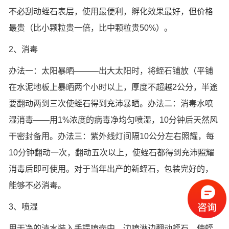
不必刮动蛭石表层，使用最便利，孵化效果最好，但价格
最贵（比小颗粒贵一倍，比中颗粒贵50%）。
2、消毒
办法一：太阳暴晒———出大太阳时，将蛭石铺放（平铺
在水泥地板上暴晒两个小时以上，厚度不超越2公分，半途
要翻动两到三次使蛭石得到充沛暴晒。办法二：消毒水喷
湿消毒——用1%浓度的病毒净均匀喷湿，10分钟后天然风
干密封备用。办法三：紫外线灯间隔10公分左右照耀，每
10分钟翻动一次，翻动五次以上，使蛭石都得到充沛照耀
消毒后即可使用。对于当年出产的新蛭石，包装完好的，
能够不必消毒。
3、喷湿
用干净的清水装入手提喷壶中，边喷淋边翻动蛭石，使蛭