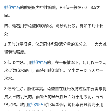
孵化蛭石
的酸碱度为中性偏碱，PH值一般在7.0—8.5之
间。
四、蛭石用于龟鳖卵的孵化，与砂泥比较，有如下几个长
处：
1.因为分量很轻，仅是同体积砂泥分量的五分之一，大大减
轻劳动强度。
2.保湿性好。用
孵化蛭石
的，在一般情况下，每月仅一到两
次少数喷水即可，而使用砂泥孵化，至少要三到五天喷一
次水。
3.通气性好，孵化率高。龟鳖苗在胚胎发育过程中要需求耗
费大量的氧气的。而蛭石的通气性显着好于用砂泥，氧气
很足够。故用
孵化蛭石
孵化龟鳖卵，孵化率要显着高于用