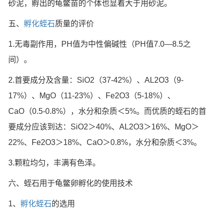
砂泥，孵出的龟鳖苗的个体也显着大于用砂泥。
五、
孵化蛭石
质量的评价
1.无毒副作用，PH值为中性偏碱性（PH值7.0—8.5之
间）。
2.首要成分及含量：SiO2（37-42%）、AL2O3（9-
17%）、MgO（11-23%）、Fe2O3（5-18%）、
CaO（0.5-0.8%），水分和杂质＜5%。而优质的蛭石的首
要成分应该到达：SiO2＞40%、AL2O3＞16%、MgO＞
22%、Fe2O3＞18%、CaO＞0.8%，水分和杂质＜3%。
3.颗粒均匀，丰满有色泽。
六、蛭石用于龟鳖卵孵化的使用技术
1、
孵化蛭石
的选用