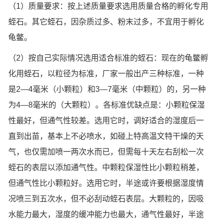
（1）质量要求：按上述质量要求选用质量合格的孵化专用
蛭石。其它蛭石，因杂质过多、粉末过多，不宜用于孵化
龟鳖。
（2）按自己实际情况选用适合标准的蛭石：现在的龟鳖孵
化用蛭石，以粒径为标准，厂家一般出产三种标准，一种
是2—4毫米（小颗粒）和3—7毫米（中颗粒）的，另一种
为4—8毫米的（大颗粒）。各标准优缺点是：小颗粒保湿
性最好，但通气性较差。选用它时，调好适合的湿度后一
直到出苗，基本上不必喷水，如碰上特高温文特干燥的天
气，也仅需加喷一两次水而已，但需每十天左右刮松一次
蛭石的表层以添加通气性。中颗粒保湿性比小颗粒稍差，
但通气性比小颗粒好。选用它时，半途或许要根据湿度情
况喷三到五次水，但不必刮动蛭石表层。大颗粒的，因吸
水能力最大，湿度的缓冲能力也最大，通气性最好，半途